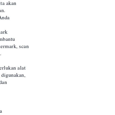
ita akan
an.
Anda
ark
embantu
ermark, scan
.
rlukan alat
t digunakan,
dan
a