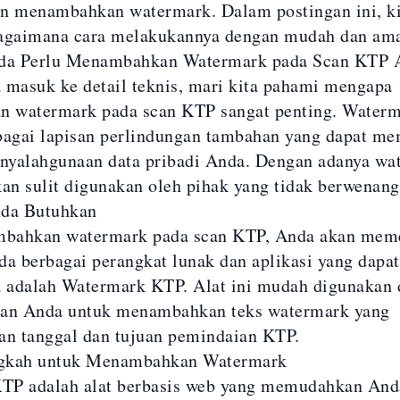
gan menambahkan
watermark
. Dalam postingan ini, k
gaimana cara melakukannya dengan mudah dan am
a Perlu Menambahkan Watermark pada Scan KTP 
 masuk ke detail teknis, mari kita pahami mengapa
 watermark pada scan KTP sangat penting.
Waterm
bagai lapisan perlindungan tambahan yang dapat m
yalahgunaan data pribadi Anda. Dengan adanya wat
n sulit digunakan oleh pihak yang tidak berwenang
nda Butuhkan
bahkan watermark pada scan KTP, Anda akan meme
da berbagai perangkat lunak dan aplikasi yang dapa
a adalah
Watermark KTP
. Alat ini mudah digunakan 
n Anda untuk menambahkan teks watermark yang
n tanggal dan tujuan pemindaian KTP.
gkah untuk Menambahkan Watermark
KTP
adalah alat berbasis web yang memudahkan And