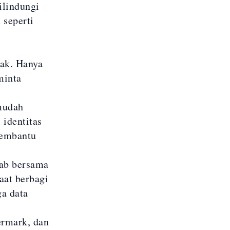
ilindungi
 seperti
jak. Hanya
minta
mudah
identitas
membantu
wab bersama
aat berbagi
a data
rmark, dan