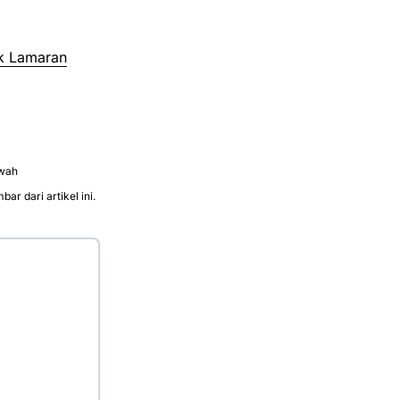
k Lamaran
awah
r dari artikel ini.