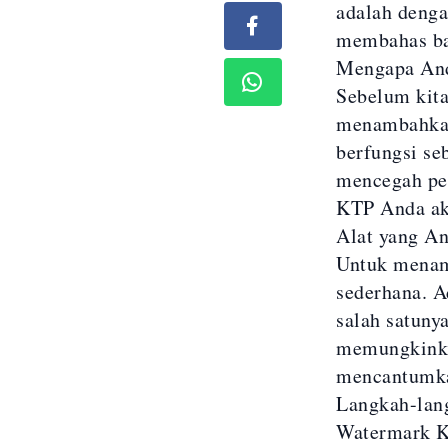
adalah den
membahas ba
Mengapa And
Sebelum kita
menambahkan
berfungsi se
mencegah pen
KTP Anda aka
Alat yang A
Untuk menam
sederhana. A
salah satuny
memungkinka
mencantumka
Langkah-lan
Watermark 