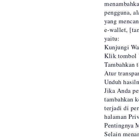
menambahkan
pengguna, a
yang mencant
e-wallet, [t
yaitu:
Kunjungi
Wa
Klik tombol 
Tambahkan te
Atur transpa
Unduh hasil
Jika Anda pe
tambahkan k
terjadi di p
halaman
Pri
Pentingnya 
Selain mena