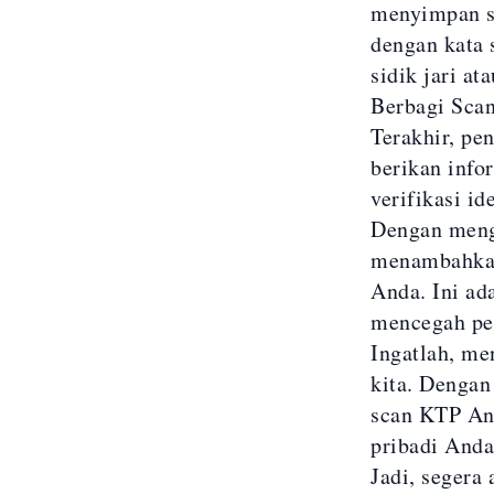
menyimpan sc
dengan kata 
sidik jari a
Berbagi Sca
Terakhir, pe
berikan info
verifikasi id
Dengan mengi
menambahkan
Anda. Ini ad
mencegah pen
Ingatlah, me
kita. Dengan
scan KTP And
pribadi Anda
Jadi, seger