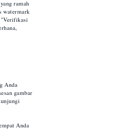
 yang ramah
s watermark
"Verifikasi
erhana,
ng Anda
sesan gambar
kunjungi
tempat Anda